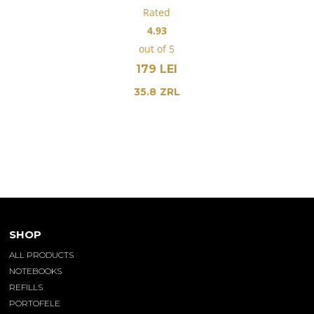
Rated
4.93
out of 5
179
LEI
35.8
ZRL
SHOP
ALL PRODUCTS
NOTEBOOKS
REFILLS
PORTOFELE