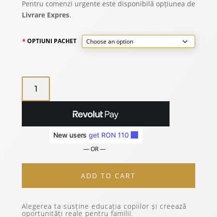
1.990 lei
Pentru comenzi urgente este disponibilă opțiunea de
Livrare Expres
.
OPTIUNI PACHET
10
TRAVEL
BASIC
PACK
QUANTITY
— OR —
ADD TO CART
Alegerea ta susține educația copiilor și creează
oportunități reale pentru familii.