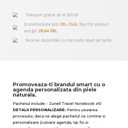
Transport gratuit de la 300 lei
Economisteste prin
ZRL Club.
Buy this product
and get
28.64 ZRL
Rezerve disponibile cu mai multe tipuri de hartie
Promoveaza-ti brandul smart cu o
agenda personalizata din piele
naturala.
Pachetul include: • Zuriell Travel Notebook x10
DETALII PERSONALIZARE:
Pentru usurarea
procesului, daca se alege pachetul ce contine si
personalizare (culoare agenda, tip foi si