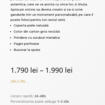
autentica, care se va asorta cu orice loc si tinuta.
Ajuta pe oricine sa devina creativ si sa-si scrie
gandurile intr-un instrument personalizabil, pe care il
poate folosi pentru tot restul vietii.
Coperta piele naturala
Cotor din carton gros reciclat
Prindere cu suruburi metalice
Pagini perforate
Buzunar la spate
Price
1.790
lei
–
1.990
lei
range:
286.4
ZRL
1.790 lei
Livrare rapidă:
24–48h
.
through
Personalizarea poate adăuga
1–2 zile
.