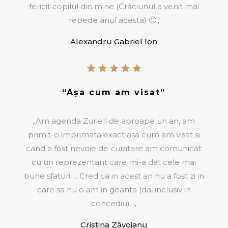
fericit copilul din mine (Crăciunul a venit mai
repede anul acesta)
🙂
„
Alexandru Gabriel Ion
“Așa cum am visat”
„
Am agenda Zuriell de aproape un an, am
primit-o imprimata exact asa cum am visat si
cand a fost nevoie de curatare am comunicat
cu un reprezentant care mi-a dat cele mai
bune sfaturi….
Cred ca in acest an nu a fost zi in
care sa nu o am in geanta (da, inclusiv in
concediu).
„
Cristina Zăvoianu