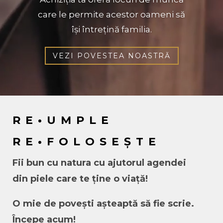
care le permite acestor oameni să
își întrețină familia.
VEZI POVESTEA NOASTRĂ
RE•UMPLE
RE•FOLOSEȘTE
Fii bun cu natura cu ajutorul agendei
din piele care
te ține o viață!
O mie de povești așteaptă să fie scrie.
Î
ncepe acum!