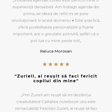
„
Folosirea agendei Zuriell este pentru mine o
experiență deosebită. Am îndragit agenda din
prima, iar ideea de refill mi se pare
revoluționară în acest domeniu ♥ Este practică,
oferă posibilitatea personalizării și foarte
important, are o greutate potrivită, astfel că o
pot lua cu mine peste tot!
„
Raluca Morosan
“Zuriell, ai reușit să faci fericit
copilul din mine”
„
Prin Zuriell am reușit să-mi dezlănțui
creativitatea! Calitatea notebook-ului este
remarcabilă! Felicitări Zuriell, ai reușit să faci