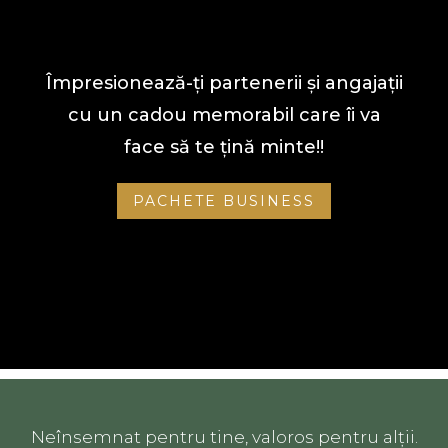
Împresionează-ți partenerii și angajații
cu un cadou memorabil care îi va
face să te țină minte!
!
PACHETE BUSINESS
Neînsemnat pentru tine, valoros pentru alții.