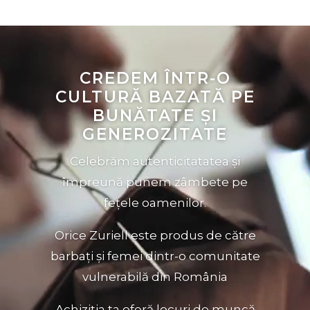
Player
video
CREDEM ÎNTR-O
CULTURĂ BAZATĂ PE
BUNĂTATE ȘI
GENEROZITATE
Celebrăm autenticitatatea și
împreună punem zâmbete pe
fețele oamenilor.
Orice Zuriell este produs de către
barbați și femei dintr-o comunitate
vulnerabilă din România
Achiziția ta oferă locuri de muncă