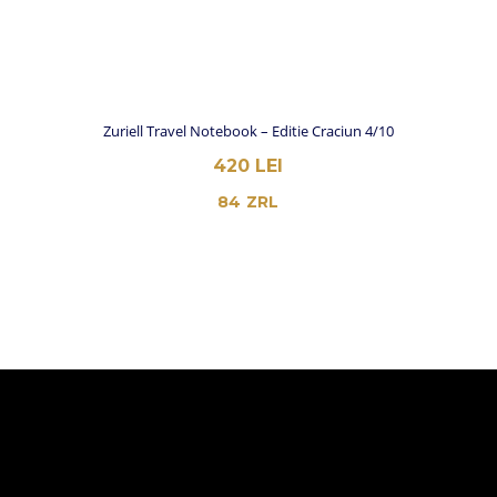
Zuriell Travel Notebook – Editie Craciun 4/10
420
LEI
84
ZRL
MAGAZIN
TOATE PRODUSELE
AGENDE