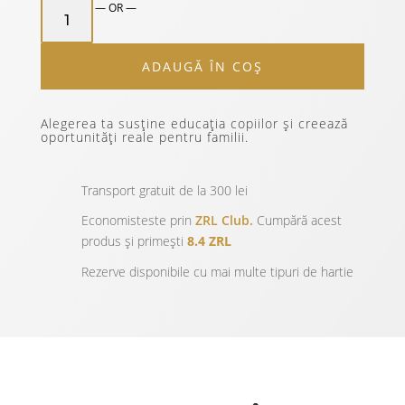
CANTITATE
— OR —
ZURIELL
TRAVEL
ADAUGĂ ÎN COȘ
NOTEBOOK
-
EDITIE
Alegerea ta susține educația copiilor și creează
CRACIUN
oportunități reale pentru familii.
9/10
Transport gratuit de la 300 lei
Economisteste prin
ZRL Club.
Cumpără acest
produs și primești
8.4 ZRL
Rezerve disponibile cu mai multe tipuri de hartie