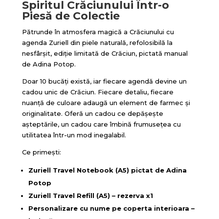
Spiritul Crăciunului Într-o
Piesă de Colectie
Pătrunde în atmosfera magică a Crăciunului cu
agenda Zuriell din piele naturală, refolosibilă la
nesfârșit, ediție limitată de Crăciun, pictată manual
de Adina Potop.
Doar 10 bucăți există, iar fiecare agendă devine un
cadou unic de Crăciun. Fiecare detaliu, fiecare
nuanță de culoare adaugă un element de farmec și
originalitate. Oferă un cadou ce depășește
așteptările, un cadou care îmbină frumusețea cu
utilitatea într-un mod inegalabil.
Ce primești:
Zuriell Travel Notebook (A5) pictat de Adina
Potop
Zuriell Travel Refill (A5) – rezerva x1
Personalizare cu nume pe coperta interioara –