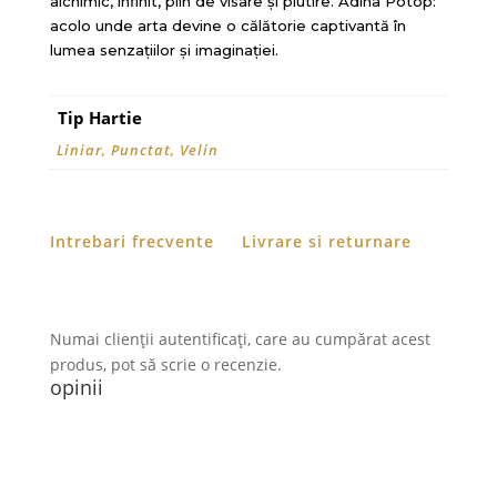
alchimic, infinit, plin de visare și plutire. Adina Potop:
acolo unde arta devine o călătorie captivantă în
lumea senzațiilor și imaginației.
Tip Hartie
Liniar, Punctat, Velin
Intrebari frecvente
Livrare si returnare
Numai clienții autentificați, care au cumpărat acest
produs, pot să scrie o recenzie.
opinii