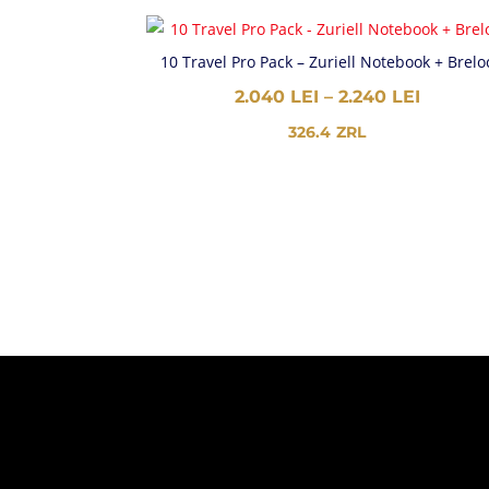
10 Travel Pro Pack – Zuriell Notebook + Brelo
INTERV
2.040
LEI
–
2.240
LEI
DE
326.4
ZRL
PREȚUR
2.040 L
PÂNĂ
LA
2.240 L