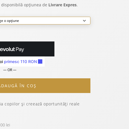
 disponibilă opțiunea de
Livrare Expres
.
— OR —
ADAUGĂ ÎN COȘ
a copiilor și creează oportunități reale
00 lei