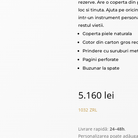
rezerve. Are o coperta din p
loc si tinuta. Ajuta pe orici
intr-un instrument personal
restul vietii.
Coperta piele naturala
Cotor din carton gros rec
Prindere cu suruburi met
Pagini perforate
Buzunar la spate
5.160
lei
1032
ZRL
Livrare rapidă:
24–48h
.
Personalizarea poate adăug