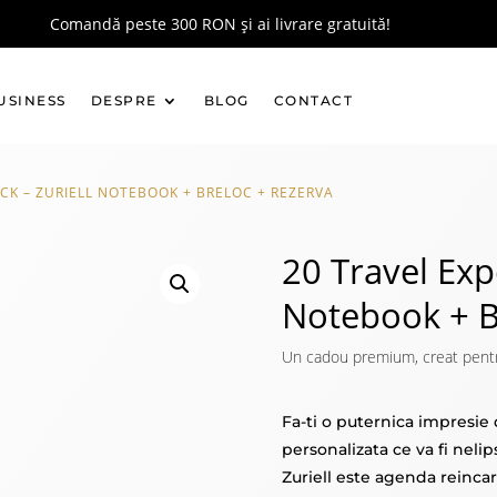
Comandă peste 300 RON și ai livrare gratuită!
USINESS
DESPRE
BLOG
CONTACT
ACK – ZURIELL NOTEBOOK + BRELOC + REZERVA
20 Travel Exp
Notebook + B
Un cadou premium, creat pentru a
Fa-ti o puternica impresie
personalizata ce va fi nelip
Zuriell este agenda reinca