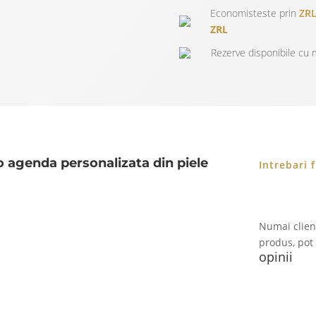
Economisteste prin
ZRL
ZRL
Rezerve disponibile cu m
 agenda personalizata din piele
Intrebari 
Numai clienț
produs, pot 
opinii