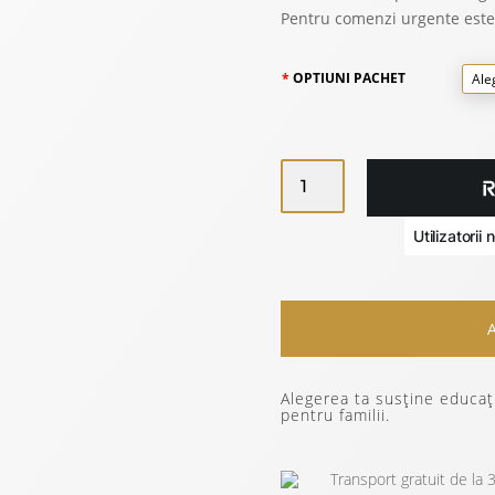
Pentru comenzi urgente este
OPTIUNI PACHET
CANTITATE
20
TRAVEL
EXPERT
PACK
-
ZURIELL
NOTEBOOK
+
Alegerea ta susține educați
BRELOC
pentru familii.
+
REZERVA
Transport gratuit de la 3