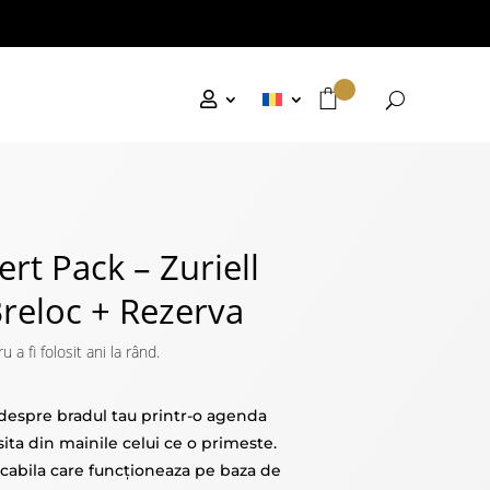
ert Pack – Zuriell
reloc + Rezerva
 fi folosit ani la rând.
 despre bradul tau printr-o agenda
sita din mainile celui ce o primeste.
rcabila care funcționeaza pe baza de