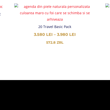
c
AL
20 Travel Basic Pack
INTERVAL
3.580
LEI
–
3.980
LEI
I:
DE
572.8
ZRL
EI
PREȚURI:
3.580 LEI
PÂNĂ
EI
LA
3.980 LEI