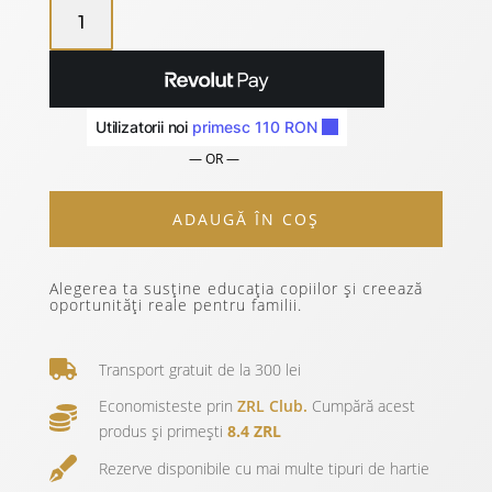
CANTITATE
ZURIELL
TRAVEL
NOTEBOOK
-
EDITIE
CRACIUN
— OR —
10/10
ADAUGĂ ÎN COȘ
Alegerea ta susține educația copiilor și creează
oportunități reale pentru familii.
Transport gratuit de la 300 lei
Economisteste prin
ZRL Club.
Cumpără acest
produs și primești
8.4 ZRL
Rezerve disponibile cu mai multe tipuri de hartie