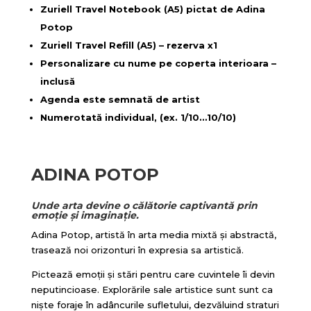
Zuriell Travel Notebook (A5) pictat de Adina
Potop
Zuriell Travel Refill (A5) – rezerva x1
Personalizare cu nume pe coperta interioara –
inclusă
Agenda este semnată de artist
Numerotată individual, (ex. 1/10…10/10)
ADINA POTOP
Unde arta devine o călătorie captivantă prin
emoție și imaginație.
Adina Potop, artistă în arta media mixtă și abstractă,
trasează noi orizonturi în expresia sa artistică.
Pictează emoții și stări pentru care cuvintele îi devin
neputincioase. Explorările sale artistice sunt sunt ca
niște foraje în adâncurile sufletului, dezvăluind straturi