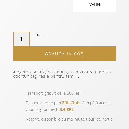
VELIN
CANTITATE
— OR —
ZURIELL
TRAVEL
ADAUGĂ ÎN COȘ
NOTEBOOK
-
EDITIE
Alegerea ta susține educația copiilor și creează
CRACIUN
oportunități reale pentru familii.
6/10
Transport gratuit de la 300 lei
Economisteste prin
ZRL Club.
Cumpără acest
produs și primești
8.4 ZRL
Rezerve disponibile cu mai multe tipuri de hartie