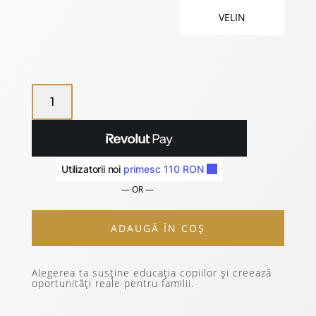
VELIN
CANTITATE
ZURIELL-
SPRING
EDITION
4/10
— OR —
ADAUGĂ ÎN COȘ
Alegerea ta susține educația copiilor și creează
oportunități reale pentru familii.