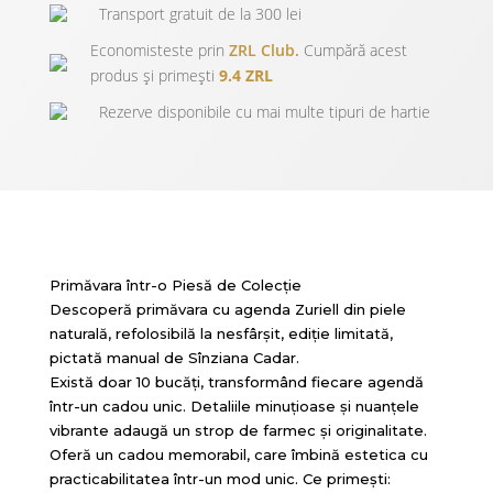
Transport gratuit de la 300 lei
Economisteste prin
ZRL Club.
Cumpără acest
produs și primești
9.4 ZRL
Rezerve disponibile cu mai multe tipuri de hartie
Primăvara într-o Piesă de Colecție
Descoperă primăvara cu agenda Zuriell din piele
naturală, refolosibilă la nesfârșit, ediție limitată,
pictată manual de Sînziana Cadar.
Există doar 10 bucăți, transformând fiecare agendă
într-un cadou unic. Detaliile minuțioase și nuanțele
vibrante adaugă un strop de farmec și originalitate.
Oferă un cadou memorabil, care îmbină estetica cu
practicabilitatea într-un mod unic. Ce primești: