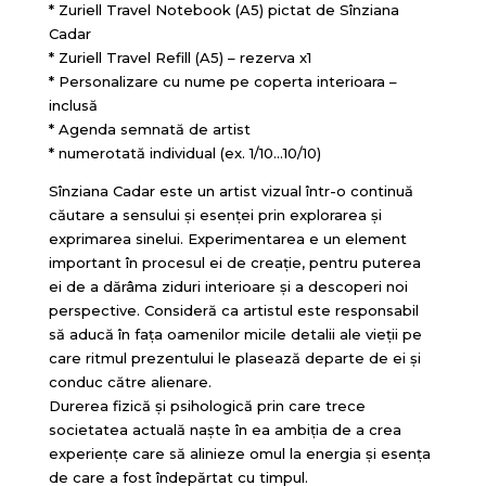
* Zuriell Travel Notebook (A5) pictat de Sînziana
Cadar
* Zuriell Travel Refill (A5) – rezerva x1
* Personalizare cu nume pe coperta interioara –
inclusă
* Agenda semnată de artist
* numerotată individual (ex. 1/10…10/10)
Sînziana Cadar este un artist vizual într-o continuă
căutare a sensului și esenței prin explorarea și
exprimarea sinelui. Experimentarea e un element
important în procesul ei de creație, pentru puterea
ei de a dărâma ziduri interioare și a descoperi noi
perspective. Consideră ca artistul este responsabil
să aducă în fața oamenilor micile detalii ale vieții pe
care ritmul prezentului le plasează departe de ei și
conduc către alienare.
Durerea fizică și psihologică prin care trece
societatea actuală naște în ea ambiția de a crea
experiențe care să alinieze omul la energia și esența
de care a fost îndepărtat cu timpul.