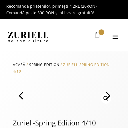
Recomandă prietenilor, primești 4 ZRL (20RON)
Comandă peste 300 RON și ai livrare gratuită!
ACASĂ
/
SPRING EDITION
/
ZURIELL-SPRING EDITION
4/10
Zuriell-Spring Edition 4/10