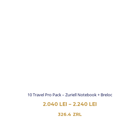
rupt foaia si atunci s-ar evita
situatiile in care o rupi fara sa vrei.
Overall, recomand cu caldura
rezervele veline pt jurnalele
Zuriell.
10 Travel Pro Pack – Zuriell Notebook + Breloc
INTERVAL
2.040
LEI
–
2.240
LEI
DE
326.4
ZRL
PREȚURI:
2.040 LEI