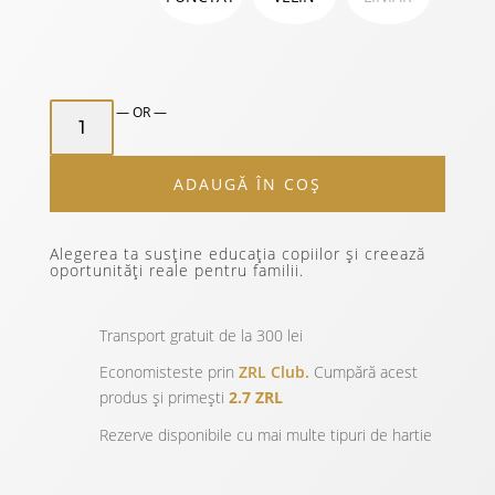
CANTITATE
— OR —
SET
3
ADAUGĂ ÎN COȘ
REZERVE
ZURIELL
TRAVEL
Alegerea ta susține educația copiilor și creează
REFILL
oportunități reale pentru familii.
PRO
A5
Transport gratuit de la 300 lei
Economisteste prin
ZRL Club.
Cumpără acest
produs și primești
2.7 ZRL
Rezerve disponibile cu mai multe tipuri de hartie