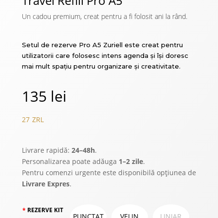
Travel Refill Pro A5
clienți
Un cadou premium, creat pentru a fi folosit ani la rând.
Setul de rezerve Pro A5 Zuriell este creat pentru
utilizatorii care folosesc intens agenda și își doresc
mai mult spațiu pentru organizare și creativitate.
135
lei
27
ZRL
Livrare rapidă:
24–48h
.
Personalizarea poate adăuga
1–2 zile
.
Pentru comenzi urgente este disponibilă opțiunea de
Livrare Expres
.
REZERVE KIT
PUNCTAT
VELIN
LINIAR