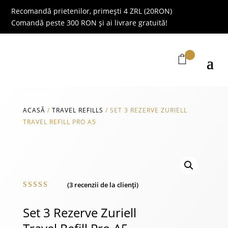
Recomandă prietenilor, primești 4 ZRL (20RON)
Comandă peste 300 RON și ai livrare gratuită!
ACASĂ
/
TRAVEL REFILLS
/
SET 3 REZERVE ZURIELL
TRAVEL REFILL PRO A5
(
3
recenzii de la clienți)
Evaluat la
5.00
din 5
Set 3 Rezerve Zuriell
pe baza a
evaluări
de la