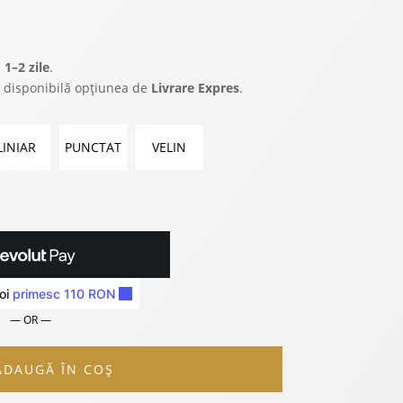
a
1–2 zile
.
 disponibilă opțiunea de
Livrare Expres
.
LINIAR
PUNCTAT
VELIN
— OR —
ADAUGĂ ÎN COȘ