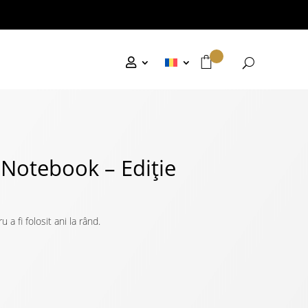
l Notebook – Ediție
 fi folosit ani la rând.