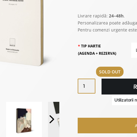
Livrare rapidă:
24–48h
.
Personalizarea poate adăug
Pentru comenzi urgente este
TIP HARTIE
(AGENDA + REZERVA)
SOLD OUT
CANTITATE
ZURIELL
TRAVEL
NOTEBOOK
-
EDIȚIE
ANIVESARA
7/7