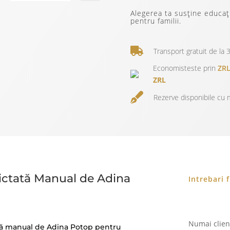
Alegerea ta susține educați
pentru familii.
Transport gratuit de la 3
Economisteste prin
ZRL
ZRL
Rezerve disponibile cu m
ictată Manual de Adina
Intrebari 
Numai clienț
ctată manual de Adina Potop pentru