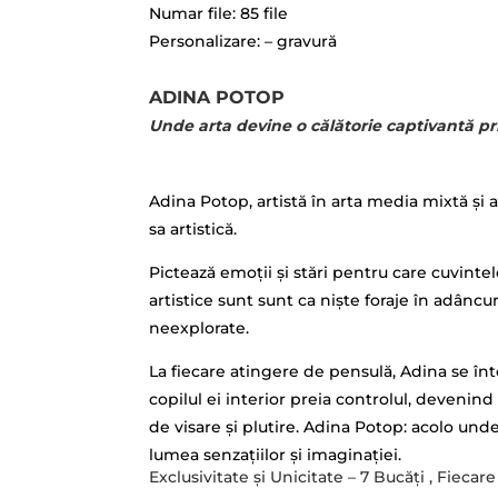
Numar file: 85 file
Personalizare: – gravură
ADINA POTOP
Unde arta devine o călătorie captivantă pr
Adina Potop, artistă în arta media mixtă și a
sa artistică.
Pictează emoții și stări pentru care cuvintel
artistice sunt sunt ca niște foraje în adâncur
neexplorate.
La fiecare atingere de pensulă, Adina se înto
copilul ei interior preia controlul, devenind 
de visare și plutire. Adina Potop: acolo und
lumea senzațiilor și imaginației.
Exclusivitate și Unicitate – 7 Bucăți , Fieca