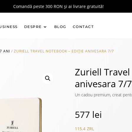
Comandă peste 300 RON și ai livrare gratuită!
USINESS
DESPRE
BLOG
CONTACT
7 ANI
/
ZURIELL TRAVEL NOTEBOOK – EDIȚIE ANIVESARA 7/7
Zuriell Trave
anivesara 7/7
Un cadou premium, creat pentru a
577
lei
115.4
ZRL