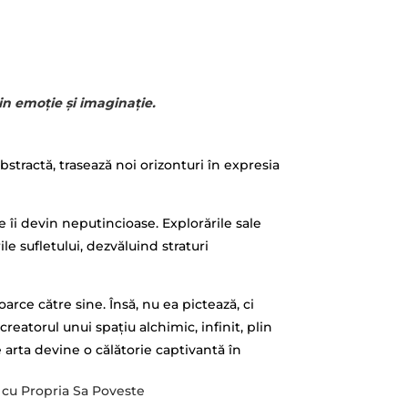
in emoție și imaginație.
bstractă, trasează noi orizonturi în expresia
e îi devin neputincioase. Explorările sale
ile sufletului, dezvăluind straturi
arce către sine. Însă, nu ea pictează, ci
creatorul unui spațiu alchimic, infinit, plin
e arta devine o călătorie captivantă în
re cu Propria Sa Poveste