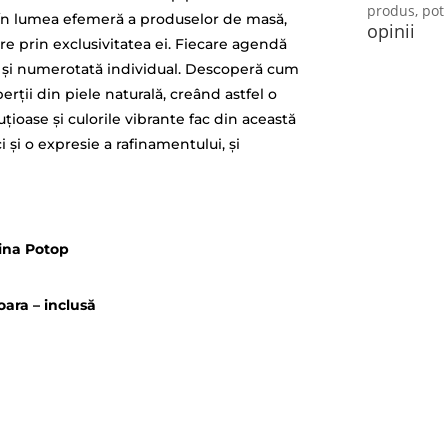
produs, pot 
. În lumea efemeră a produselor de masă,
opinii
are prin exclusivitatea ei. Fiecare agendă
t și numerotată individual. Descoperă cum
rții din piele naturală, creând astfel o
țioase și culorile vibrante fac din această
și o expresie a rafinamentului, și
dina Potop
ara – inclusă