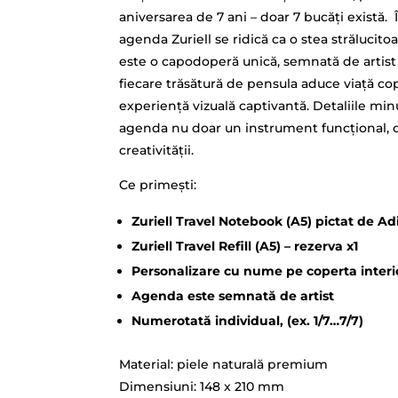
aniversarea de 7 ani – doar 7 bucăți există
agenda Zuriell se ridică ca o stea strălucito
este o capodoperă unică, semnată de artis
fiecare trăsătură de pensula aduce viață cope
experiență vizuală captivantă. Detaliile minu
agenda nu doar un instrument funcțional, ci 
creativității.
Ce primești:
Zuriell Travel Notebook (A5) pictat de A
Zuriell Travel Refill (A5) – rezerva x1
Personalizare cu nume pe coperta interio
Agenda este semnată de artist
Numerotată individual, (ex. 1/7…7/7)
Material: piele naturală premium
Dimensiuni: 148 x 210 mm