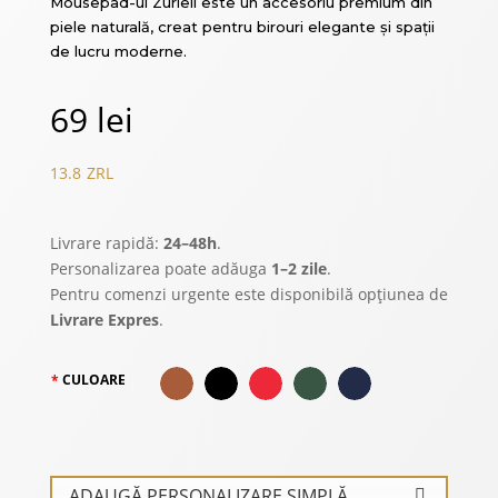
Mousepad-ul Zuriell este un accesoriu premium din
piele naturală, creat pentru birouri elegante și spații
de lucru moderne.
69
lei
13.8
ZRL
Livrare rapidă:
24–48h
.
Personalizarea poate adăuga
1–2 zile
.
Pentru comenzi urgente este disponibilă opțiunea de
Livrare Expres
.
CULOARE
ADAUGĂ PERSONALIZARE SIMPLĂ