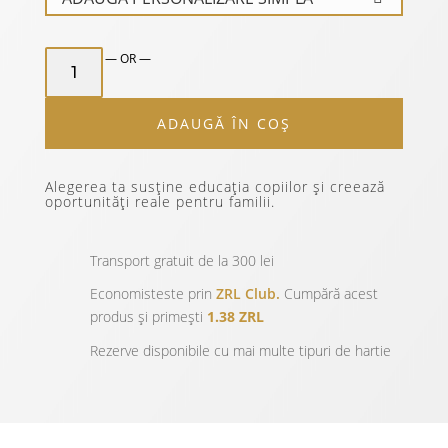
CANTITATE
— OR —
MOUSEPAD
DIN
ADAUGĂ ÎN COȘ
PIELE
NATURALĂ
ZURIELL
Alegerea ta susține educația copiilor și creează
MOUSEPAD
oportunități reale pentru familii.
Transport gratuit de la 300 lei
Economisteste prin
ZRL Club.
Cumpără acest
produs și primești
1.38 ZRL
Rezerve disponibile cu mai multe tipuri de hartie