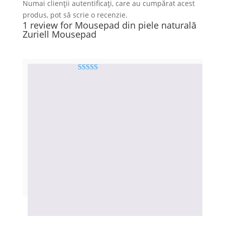
Numai clienții autentificați, care au cumpărat acest
produs, pot să scrie o recenzie.
1 review for
Mousepad din piele naturală
Zuriell Mousepad
Evaluat la
5
Micu Matei-Marius
(proprietar
din 5
verificat)
–
aprilie 9, 2023
Super!
Am fost contactat pentru a valida
calitatea imagini si ajutat sa aleg
una mai buna !
Produsul a iesit foarte frumos