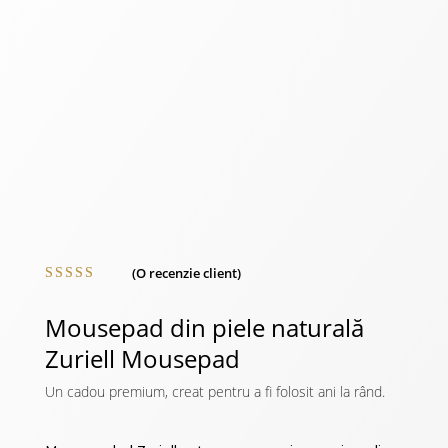
(O recenzie client)
Evaluat la
5.00
din 5
Mousepad din piele naturală
pe baza
unei
Zuriell Mousepad
singure
evaluări
Un cadou premium, creat pentru a fi folosit ani la rând.