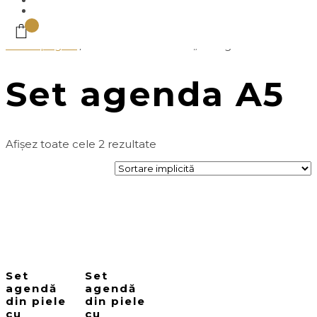
Prima pagină
/
Produse etichetate „Set agenda A5”
Set agenda A5
Afișez toate cele 2 rezultate
Set
Set
agendă
agendă
din piele
din piele
cu
cu