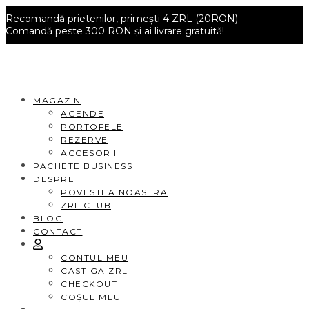
Recomandă prietenilor, primești 4 ZRL (20RON)
Comandă peste 300 RON și ai livrare gratuită!
MAGAZIN
AGENDE
PORTOFELE
REZERVE
ACCESORII
PACHETE BUSINESS
DESPRE
POVESTEA NOASTRA
ZRL CLUB
BLOG
CONTACT
CONTUL MEU
CASTIGA ZRL
CHECKOUT
COȘUL MEU